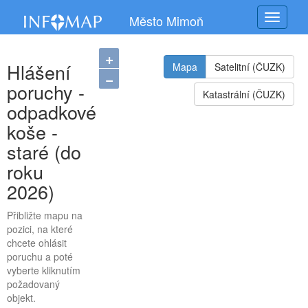
Město Mimoň
Navigac
+
Hlášení
Mapa
Satelitní (ČUZK)
−
poruchy -
Katastrální (ČUZK)
odpadkové
koše -
staré (do
roku
2026)
Přibližte mapu na
pozici, na které
chcete ohlásit
poruchu a poté
vyberte kliknutím
požadovaný
objekt.